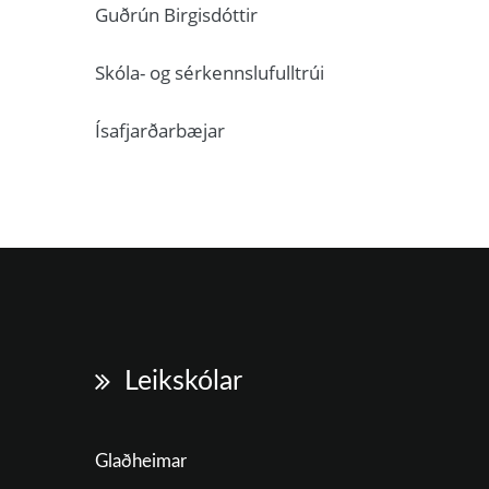
Guðrún Birgisdóttir
Skóla- og sérkennslufulltrúi
Ísafjarðarbæjar
Leikskólar
Glaðheimar