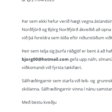
Þar sem ekki hefur verið hægt vegna ástandsins
Norðfjörð og Björg Norðfjörð ákveðið að opna
við þá foreldra sem bíða eftir niðurstöðum viðta
Þeir sem telja sig þurfa ráðgjöf er bent á að 
bjorg00@hotmail.com
gefa upp nafn, símanú
viðkomandi við fyrsta tækifæri.
Sálfræðingarnir sem starfa við leik- og grunnsk
skólanna. Sálfræðingarnir vinna í nánu samsta
Með bestu kveðju