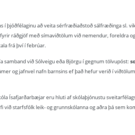
 í þjóðfélaginu að veita sérfræðiaðstoð sálfræðinga sl. vi
 fyrir ráðgjöf með símaviðtölum við nemendur, foreldra o
la frá því í febrúar.
hafa samband við Sólveigu eða Björgu í gegnum tölvupóst:
s
mer og jafnvel nafn barnsins ef það hefur verið í viðtöl
óla Ísafjarðarbæjar eru hluti af skólaþjónustu sveitarfélags
rfi við starfsfólk leik- og grunnskólanna og aðra þá sem 