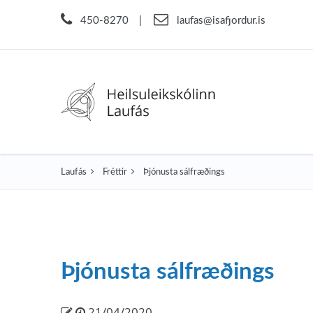
450-8270
|
laufas@isafjordur.is
Laufás
Fréttir
Þjónusta sálfræðings
Þjónusta sálfræðings
21/04/2020