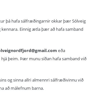
kur þá hafa sálfræðingarnir okkar þær Sólveig
g kennara. Einnig ætla þær að hafa samband
olveignordfjord@gmail.com
eða
um hjá þeim. Þær munu síðan hafa samband við
ins og sinna allri almennri sálfræðivinnu við
koma að málefnum barna.