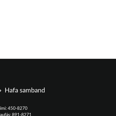
Hafa samband
ími: 450-8270
aufás: 891-8271