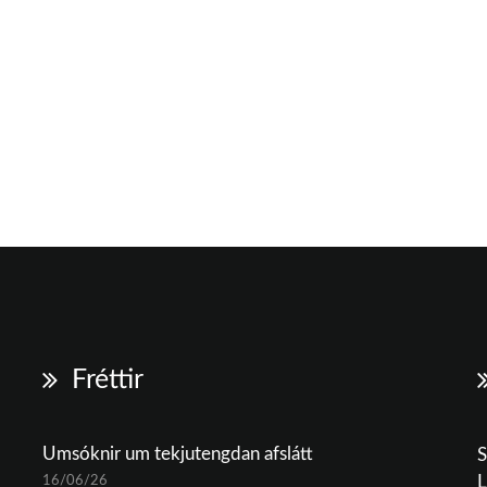
Fréttir
Umsóknir um tekjutengdan afslátt
S
16/06/26
L