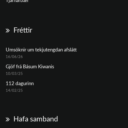
Tjarnarbær
Fréttir
Umsóknir um tekjutengdan afslátt
16/06/26
Gjöf frá Básum Kiwanis
10/03/25
112 dagurinn
14/02/25
Hafa samband