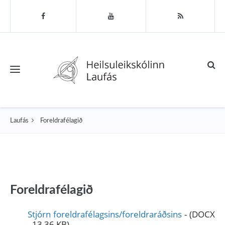
Toggle navigation
Laufás
Foreldrafélagið
Foreldrafélagið
Stjórn foreldrafélagsins/foreldraráðsins
-
(DOCX
- 13,36 KB)