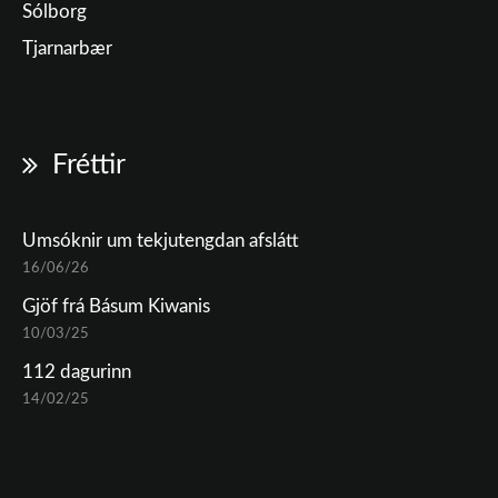
Sólborg
Tjarnarbær
Fréttir
Umsóknir um tekjutengdan afslátt
16/06/26
Gjöf frá Básum Kiwanis
10/03/25
112 dagurinn
14/02/25