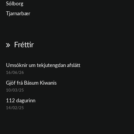
Sólborg
Tjarnarbær
Fréttir
Umsóknir um tekjutengdan afslátt
16/06/26
Gjöf frá Básum Kiwanis
10/03/25
112 dagurinn
14/02/25