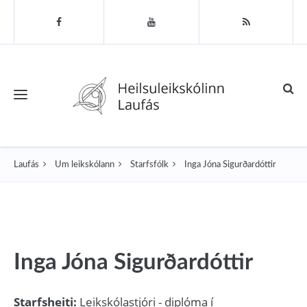
Toggle navigation
Laufás
Um leikskólann
Starfsfólk
Inga Jóna Sigurðardóttir
Inga Jóna Sigurðardóttir
Starfsheiti:
Leikskólastjóri - diplóma í