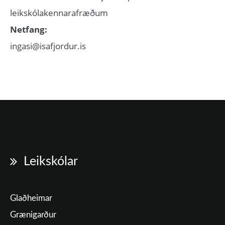
leikskólakennarafræðum
Netfang:
ingasi@isafjordur.is
Leikskólar
Glaðheimar
Grænigarður