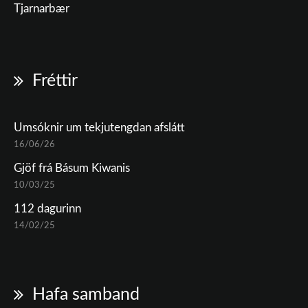
Tjarnarbær
Fréttir
Umsóknir um tekjutengdan afslátt
16/06/26
Gjöf frá Básum Kiwanis
10/03/25
112 dagurinn
14/02/25
Hafa samband